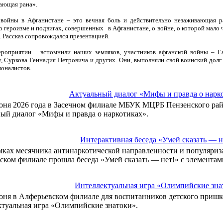
ающая рана».
войны в Афганистане – это вечная боль и действительно незаживающая р
о героизме и подвигах, совершенных в Афганистане, о войне, о которой мало ч
т. Рассказ сопровождался презентацией.
ероприятии вспомнили наших земляков, участников афганской войны – Г
, Суркова Геннадия Петровича и других. Они, выполняли свой воинский долг 
оналистов.
Актуальный диалог «Мифы и правда о нарк
юня 2026 года в Засечном филиале МБУК МЦРБ Пензенского рай
ный диалог «Мифы и правда о наркотиках».
Интерактивная беседа «Умей сказать — н
мках месячника антинаркотической направленности и популяриза
ком филиале прошла беседа «Умей сказать — нет!» с элементам
Интеллектуальная игра «Олимпийские зна
юня в Алферьевском филиале для воспитанников детского пришк
ктуальная игра «Олимпийские знатоки».