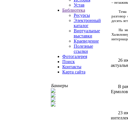
– незажив
Устав
Библиотека
Тема 
Ресурсы
разговор 
Электронный
десять ле
каталог
На м
Виртуальные
Халиловну
выставки
интернаци
Краеведение
Полезные
ссылки
Фотогалерея
26 и
Поиск
актуаль
Контакты
Карта сайта
Баннеры
В ра
Ермоловс
23 и
интелле