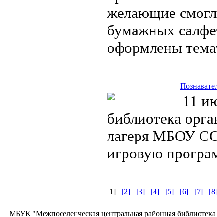
желающие смогли
бумажных салфе
оформлены тема
Познавател
11 ию
библиотека орга
лагеря МБОУ СО
игровую програм
[1]
[2]
[3]
[4]
[5]
[6]
[7]
[8
МБУК "Межпоселенческая центральная районная библиотека П