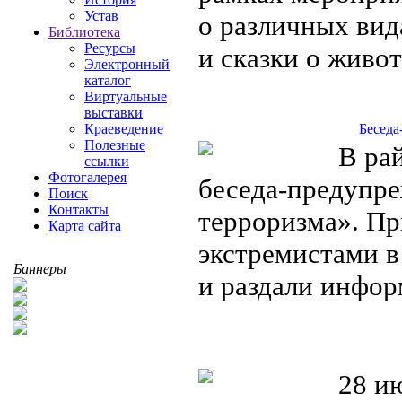
Устав
о различных вид
Библиотека
Ресурсы
и сказки о жив
Электронный
каталог
Виртуальные
выставки
Краеведение
Беседа
Полезные
В рай
ссылки
Фотогалерея
беседа-предупре
Поиск
Контакты
терроризма». Пр
Карта сайта
экстремистами в 
Баннеры
и раздали инфо
28 ию