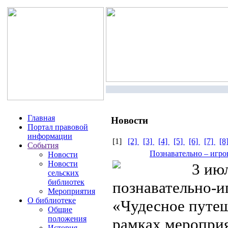
Главная
Новости
Портал правовой
информации
[1]
[2]
[3]
[4]
[5]
[6]
[7]
[8
События
Познавательно – игро
Новости
Новости
3 июл
сельских
библиотек
познавательно-и
Мероприятия
О библиотеке
«Чудесное путеш
Общие
положения
рамках мероприя
История