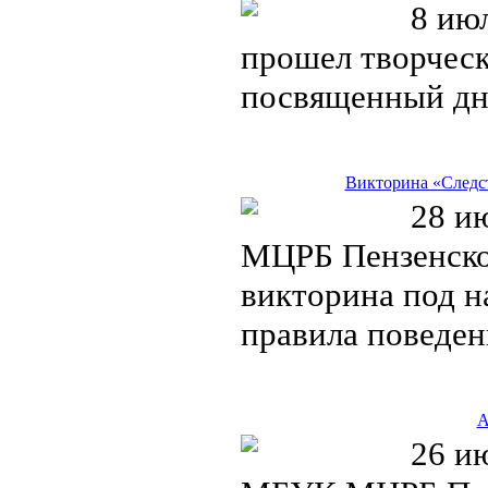
8 июл
прошел творчес
посвященный дн
Викторина «Следст
28 ию
МЦРБ Пензенско
викторина под н
правила поведе
А
26 ию