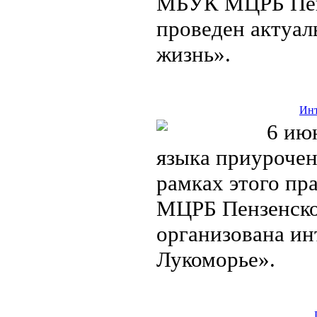
МБУК МЦРБ Пенз
проведен актуал
жизнь».
Инт
6 июн
языка приуроче
рамках этого пр
МЦРБ Пензенско
организована ин
Лукоморье».