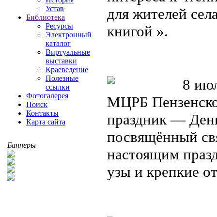
Устав
для жителей сел
Библиотека
Ресурсы
книгой ».
Электронный
каталог
Виртуальные
выставки
Краеведение
Полезные
8 июл
ссылки
Фотогалерея
МЦРБ Пензенско
Поиск
Контакты
праздник — День
Карта сайта
посвящённый свя
Баннеры
настоящим празд
узы и крепкие 