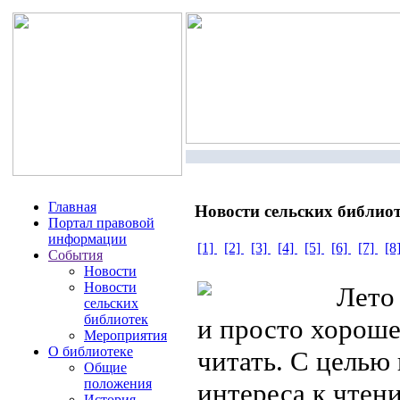
Главная
Новости сельских библио
Портал правовой
информации
[1]
[2]
[3]
[4]
[5]
[6]
[7]
[8
События
Новости
Новости
Лето –
сельских
библиотек
и просто хороше
Мероприятия
О библиотеке
читать. С целью
Общие
положения
интереса к чтен
История