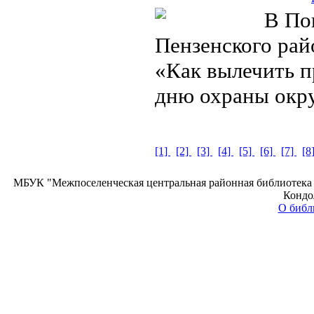
В Поп
Пензенского рай
«Как вылечить 
дню охраны ок
[1]
[2]
[3]
[4]
[5]
[6]
[7]
[8
МБУК "Межпоселенческая центральная районная библиотека П
Кондол
О библ