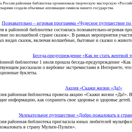
ь России районная библиотека организовала творческую мастерскую «Россий
екарями создали объемные аппликации символа нашего государства.
Познавательно – игровая программа «Чудесное путешествие по
ля в районной библиотеке состоялась познавательно-игровая пр
вие по волшебной стране сказок». В рамках мероприятия участ
х видах сказок, включая волшебные, бытовые и сказки о живот
Беседа-предупреждение «Как не стать жертвой 
йонной библиотеке 1 июля прошла беседа-предупреждение «Как н
вующим рассказали о вербовке экстремистами в Интернете, что д
ционные буклеты.
Акция «Скажи жизни «Да!»
юня районная библиотека провела акцию «Скажи жизни «Да!». В
ие информацию, как сохранить свое здоровье и здоровье детей.
Увлекательное путешествие «Добро пожаловать в стра
юня районная библиотека пригласила юных любителей мультфил
пожаловать в страну Мульти-Пульти».