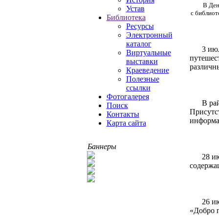
В Ден
Устав
с библиот
Библиотека
Ресурсы
Электронный
каталог
3 ию
Виртуальные
путешест
выставки
различны
Краеведение
Полезные
ссылки
Фотогалерея
В ра
Поиск
Присутст
Контакты
информа
Карта сайта
Баннеры
28 и
содержащ
26 и
«Добро 