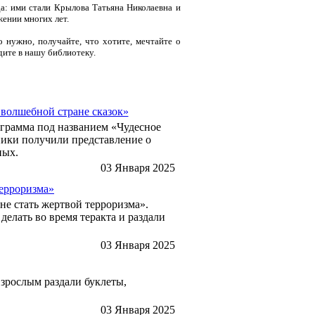
да: ими стали Крылова Татьяна Николаевна и
ении многих лет.
о нужно, получайте, что хотите, мечтайте о
дите в нашу библиотеку.
 волшебной стране сказок»
ограмма под названием «Чудесное
ники получили представление о
ных.
03 Января 2025
терроризма»
е стать жертвой терроризма».
елать во время теракта и раздали
03 Января 2025
зрослым раздали буклеты,
03 Января 2025