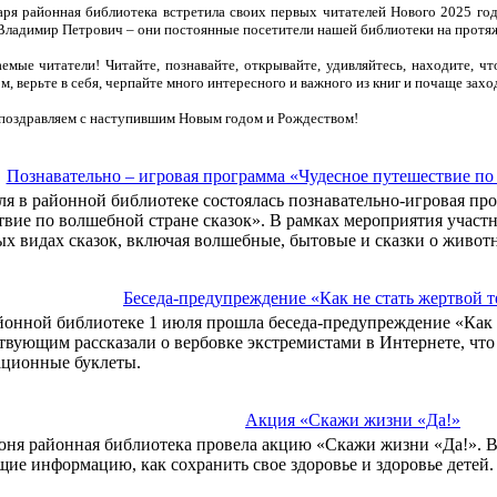
аря районная библиотека встретила своих первых читателей Нового 2025 го
ладимир Петрович – они постоянные посетители нашей библиотеки на протяж
емые читатели! Читайте, познавайте, открывайте, удивляйтесь, находите, чт
м, верьте в себя, черпайте много интересного и важного из книг и почаще захо
поздравляем с наступившим Новым годом и Рождеством!
Познавательно – игровая программа «Чудесное путешествие по
ля в районной библиотеке состоялась познавательно-игровая пр
вие по волшебной стране сказок». В рамках мероприятия участ
х видах сказок, включая волшебные, бытовые и сказки о живот
Беседа-предупреждение «Как не стать жертвой 
йонной библиотеке 1 июля прошла беседа-предупреждение «Как н
вующим рассказали о вербовке экстремистами в Интернете, что д
ционные буклеты.
Акция «Скажи жизни «Да!»
юня районная библиотека провела акцию «Скажи жизни «Да!». В
ие информацию, как сохранить свое здоровье и здоровье детей.