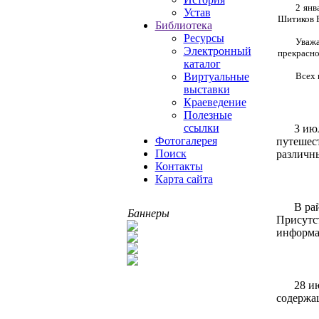
2 янв
Устав
Шитиков В
Библиотека
Ресурсы
Уважа
Электронный
прекрасно
каталог
Всех 
Виртуальные
выставки
Краеведение
Полезные
ссылки
3 ию
Фотогалерея
путешест
Поиск
различны
Контакты
Карта сайта
В ра
Баннеры
Присутст
информа
28 и
содержащ